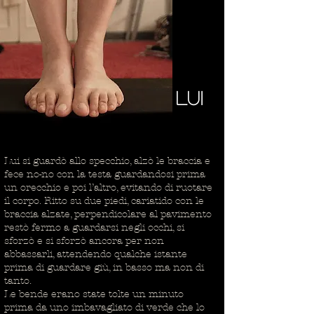
lui
Lui si guardò allo specchio, alzò le braccia e
fece no-no con la testa guardandosi prima
un orecchio e poi l’altro, evitando di ruotare
il corpo. Ritto su due piedi, cariatido con le
braccia alzate, perpendicolare al pavimento
restò fermo a guardarsi negli occhi, si
sforzò e si sforzò ancora per non
abbassarli, attendendo qualche istante
prima di guardare giù, in basso ma non di
tanto.
Le bende erano state tolte un minuto
prima da uno imbavagliato di verde che lo