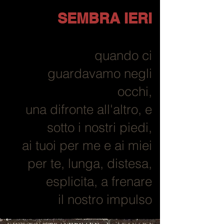
SEMBRA IERI
quando ci
guardavamo negli
occhi,
una difronte all'altro, e
sotto i nostri piedi,
ai tuoi per me e ai miei
per te, lunga, distesa,
esplicita,
a frenare
il nostro impulso