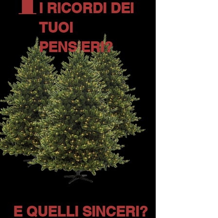
T
I RICORDI DEI
TUOI
PENSIERI?
E QUELLI SINCERI?