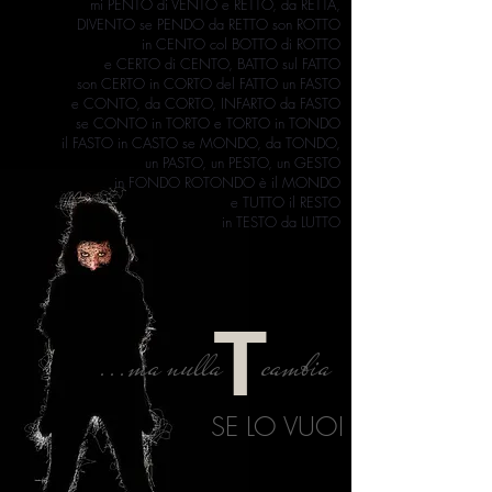
mi PENTO di VENTO e RETTO, da RETTA,
DIVENTO se PENDO da RETTO son ROTTO
in CENTO col BOTTO di ROTTO
e CERTO di CENTO, BATTO sul FATTO
son CERTO in CORTO del FATTO un FASTO
e CONTO, da CORTO, INFARTO da FASTO
se CONTO in TORTO e TORTO in TONDO
il FASTO in CASTO se MONDO, da TONDO,
un PASTO, un PESTO, un GESTO
in FONDO ROTONDO è il MONDO
e TUTTO il RESTO
in TESTO da LUTTO
T
...ma nulla cambia
SE LO VUOI