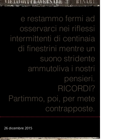
e restammo fermi ad
osservarci nei riflessi
intermittenti di centinaia
di finestrini mentre un
suono stridente
ammutoliva i nostri
pensieri.
RICORDI?
Partimmo, poi, per mete
contrapposte.
26 dicembre 2015