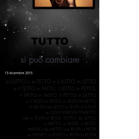
TUTTO
si può cambiare
13 dicembre 2015
in LUTTO o in TETTO e il LUTTO in LETTO
e il TETTO in TATTO, il LETTO in PETTO,
il TATTO in TASTO, il PETTO in SETTO
e il TASTO in TESTO, in TESTA l'INSETTO
io SENTO da SETTO e TESTA in CESTA
e CESTA INFESTA l'INSETTO
che in TESTA
lui RESTA, SOTTO, da SETTO,
e METTO, se RESTA, in RESTO
MENTO da METTO con RESTA in RETTA
se MENTO in VENTO e RETTA la ROTTA