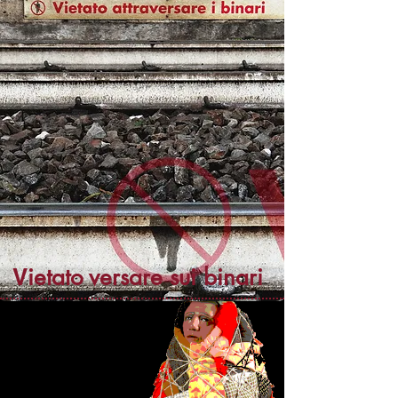
ietato
versare sui binari
V