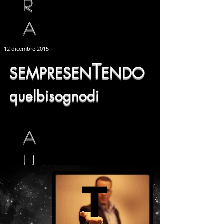
R
A
12 dicembre 2015
T
SEMPRESEN
ENDO
quelbisognodi
A
U
R
T
dolce ebrezza di fine stagione
A