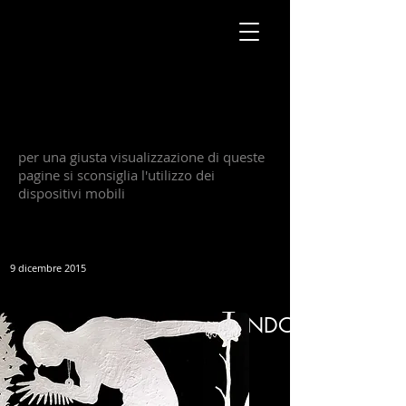
per una giusta visualizzazione di queste
pagine si sconsiglia l'utilizzo dei
dispositivi mobili
9 dicembre 2015
T
SEMPREPRESENTESEN
ENDO