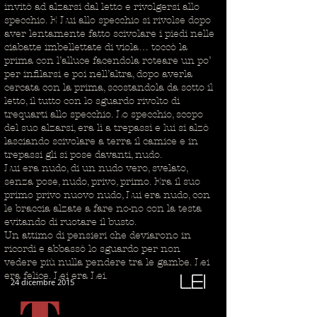
invitò ad alzarsi dal letto e rivolgersi allo
specchio. E Lui allo specchio si rivolse dopo
aver lentamente fatto scivolare i piedi nelle
ciabatte imbellettate di viola… toccò la
prima con l’alluce facendola roteare un po’
per infilarsi e poi nell’altra, dopo averla
cercata con la prima, scostandola da sotto il
letto, il tutto con lo sguardo rivolto di
trequarti allo specchio. Lo specchio, scopo
del suo alzarsi, era lì a trepassi e lui si alzò
lasciando scivolare a terra il camice e in
trepassi gli si pose davanti, nudo.
Lui era nudo, di un nudo vero, svelato,
senza pose, nudo, privo, primo. Era il suo
primo privo nuovo nudo, Lui era nudo, con
le braccia alzate a fare no-no con la testa
evitando di ruotare il busto.
Un attimo di pensieri che deviarono in
ricordi e abbassò lo sguardo per non
vedere più nulla pendere tra le gambe. Lei
era felice. Lei era Lei.
lei
24 dicembre 2015